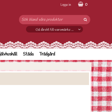
0
Logga in
Gå direkt till varumärke ...
jälvhushåll
Städa
Trädgård