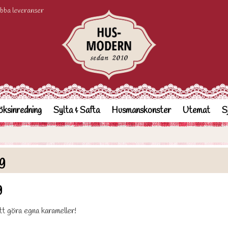
bba leveranser
ksinredning
Sylta & Safta
Husmanskonster
Utemat
S
g
g
tt göra egna karameller!