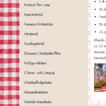
3 dl
Frukost för Lena
1½ dl
Knäckebröd
1 ms
Farmors Fröknäcke
1½ d
25 g
Hirsbröd
Blanda a
Surdegsbröd
ca 20 mi
massan. 
Ekoxens Chokladmuffins
karamell
Fattiga riddare
Citron- och Limepaj
Chokladfudgekaka
Alexandriakakor
Astrids Kanelkaka