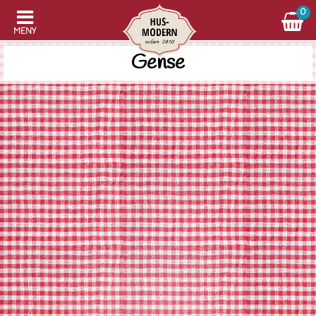
0
MENY
Gense