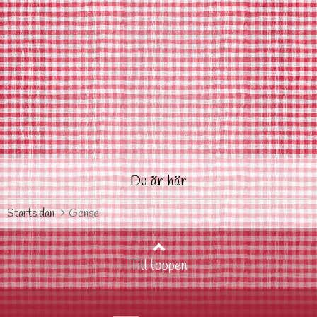
Du är här
Startsidan
Gense
Till toppen