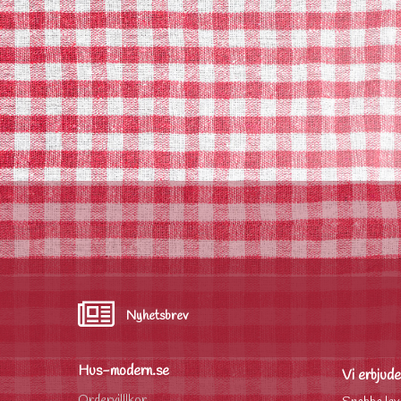
Nyhetsbrev
Hus-modern.se
Vi erbjude
Ordervilllkor