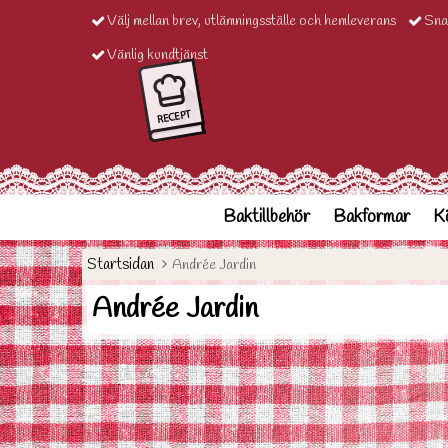
Välj mellan brev, utlämningsställe och hemleverans
Sna
Vänlig kundtjänst
Baktillbehör
Bakformar
Kö
Startsidan
Andrée Jardin
Andrée Jardin