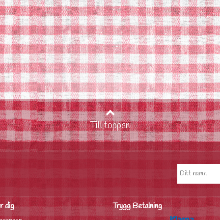
Till toppen
r dig
Trygg Betalning