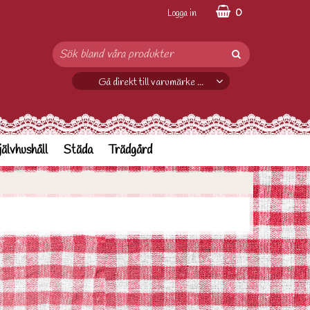
0
Logga in
Gå direkt till varumärke ...
jälvhushåll
Städa
Trädgård