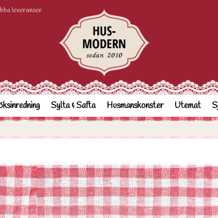
bba leveranser
ksinredning
Sylta & Safta
Husmanskonster
Utemat
S