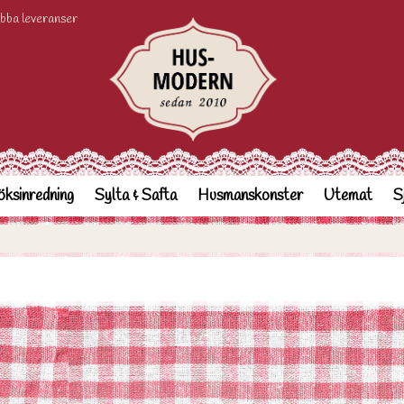
bba leveranser
ksinredning
Sylta & Safta
Husmanskonster
Utemat
S