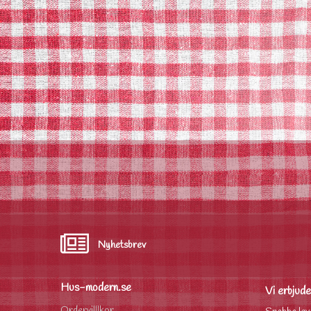
Nyhetsbrev
Hus-modern.se
Vi erbjude
Ordervilllkor