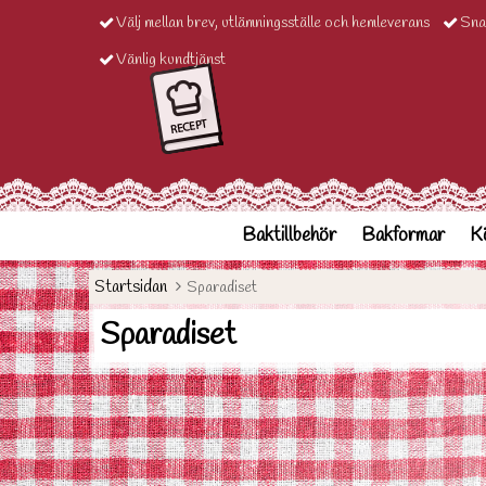
Välj mellan brev, utlämningsställe och hemleverans
Sna
Vänlig kundtjänst
Baktillbehör
Bakformar
Kö
Startsidan
Sparadiset
Sparadiset