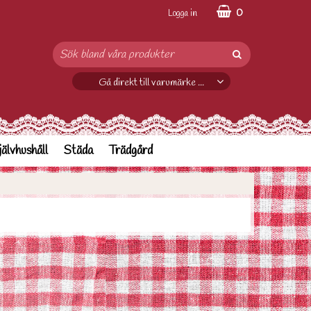
0
Logga in
Gå direkt till varumärke ...
jälvhushåll
Städa
Trädgård