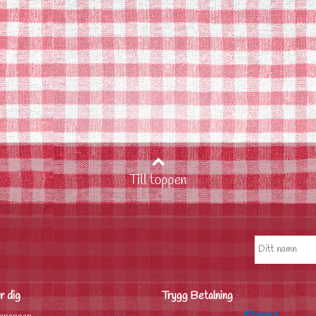
Till toppen
r dig
Trygg Betalning