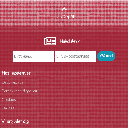
Till toppen
Nyhetsbrev
Hus-modern.se
Ordervilllkor
Personuppgiftspolicy
Cookies
Om oss
Vi erbjuder dig