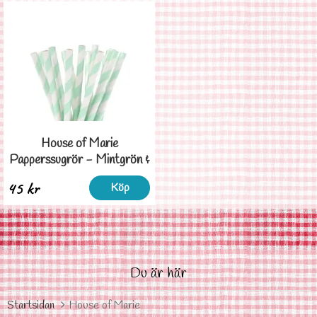
House of Marie
Papperssugrör - Mintgrön &
Vit Randiga
45 kr
Köp
Du är här
Startsidan
House of Marie