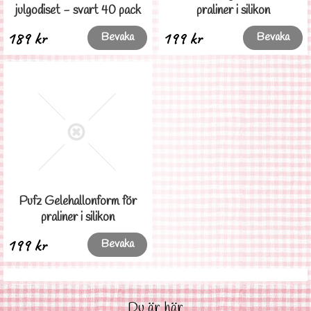
julgodiset - svart 40 pack
praliner i silikon
189 kr
199 kr
Bevaka
Bevaka
Pufz Gelehallonform för
praliner i silikon
199 kr
Bevaka
Du är här