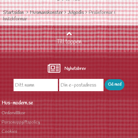
Startsidan
Husmanskonster
Julgodis
Pralinformar &
knäckformar
Till toppen
Nyhetsbrev
Hus-modern.se
Ordervilllkor
Personuppgiftspolicy
Cookies