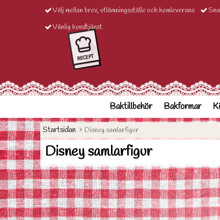
Välj mellan brev, utlämningsställe och hemleverans
Sna
Vänlig kundtjänst
Baktillbehör
Bakformar
Kö
Startsidan
Disney samlarfigur
Disney samlarfigur