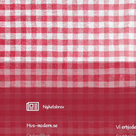
Nyhetsbrev
Hus-modern.se
Vi erbjude
Ordervilllkor