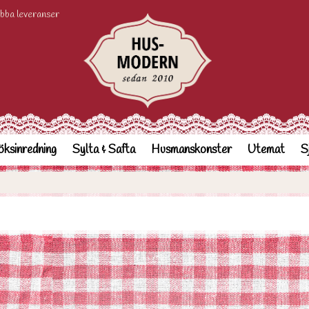
bba leveranser
ksinredning
Sylta & Safta
Husmanskonster
Utemat
S