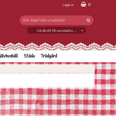
0
Logga in
Gå direkt till varumärke ...
jälvhushåll
Städa
Trädgård