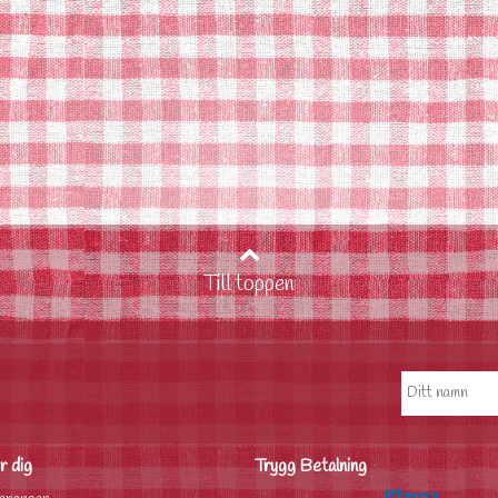
Till toppen
r dig
Trygg Betalning