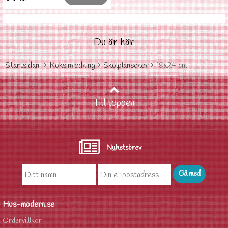
Du är här
Startsidan
Köksinredning
Skolplanscher
18x24 cm
Till toppen
Nyhetsbrev
Hus-modern.se
Ordervilllkor