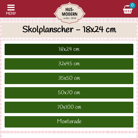
0
MENY
Skolplanscher - 18x24 cm
18x24 cm
32x45 cm
35x50 cm
50x70 cm
70x100 cm
Monterade