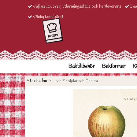
Välj mellan brev, utlämningsställe och hemleverans
Sna
Vänlig kundtjänst
Baktillbehör
Bakformar
Kö
Startsidan
Liten Skolplansch Äpplen