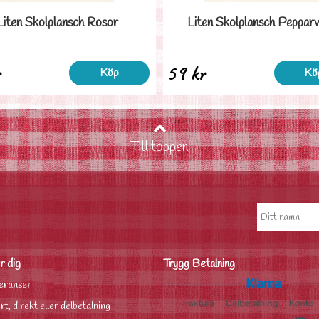
Liten Skolplansch Rosor
Liten Skolplansch Peppar
r
59 kr
Köp
Kö
Till toppen
r dig
Trygg Betalning
eranser
rt, direkt eller delbetalning