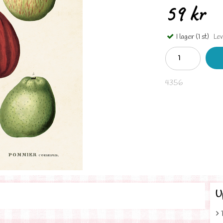
59 kr
I lager (1 st)
Leve
4356
U