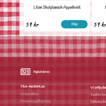
Liten Skolplansch Äppelkvist
59 kr
59 k
Köp
Nyhetsbrev
Hus-modern.se
Vi erbjude
Ordervilllkor
Snabba lev
Personuppgiftspolicy
Faktura, ko