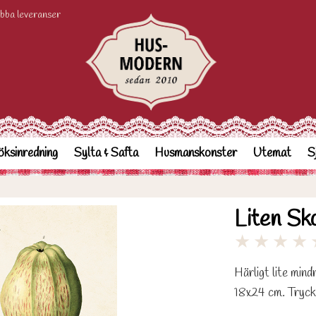
bba leveranser
ksinredning
Sylta & Safta
Husmanskonster
Utemat
S
Liten Sk
★
★
★
★
Härligt lite min
18x24 cm. Tryck