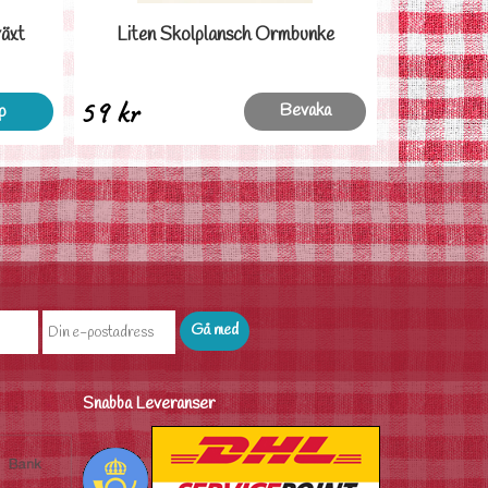
växt
Liten Skolplansch Ormbunke
59 kr
Bevaka
p
Snabba Leveranser