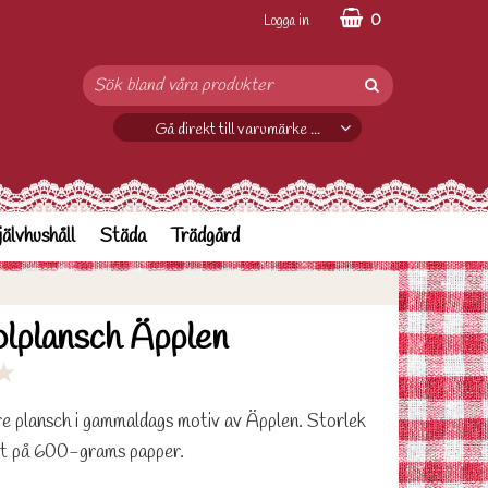
0
Logga in
Gå direkt till varumärke ...
jälvhushåll
Städa
Trädgård
olplansch Äpplen
★
dre plansch i gammaldags motiv av Äpplen. Storlek
t på 600-grams papper.