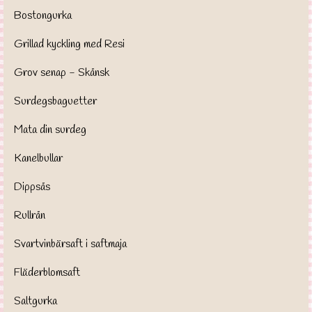
Bostongurka
Grillad kyckling med Resi
Grov senap - Skånsk
Surdegsbaguetter
Mata din surdeg
Kanelbullar
Dippsås
Rullrån
Svartvinbärsaft i saftmaja
Fläderblomsaft
Saltgurka