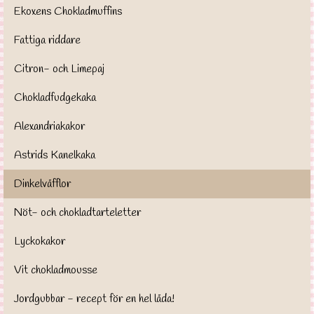
Ekoxens Chokladmuffins
Fattiga riddare
Citron- och Limepaj
Chokladfudgekaka
Alexandriakakor
Astrids Kanelkaka
Dinkelvåfflor
Nöt- och chokladtarteletter
Lyckokakor
Vit chokladmousse
Jordgubbar - recept för en hel låda!