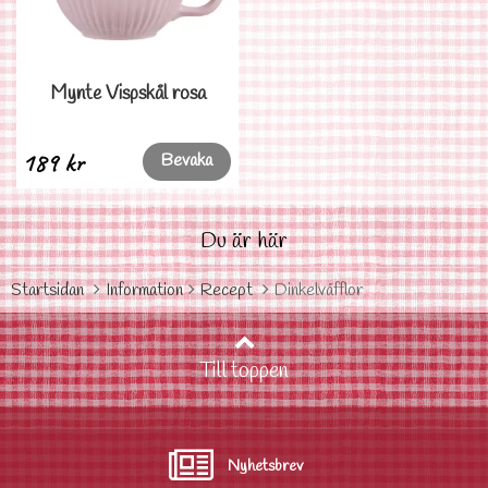
Mynte Vispskål rosa
189 kr
Bevaka
Du är här
Startsidan
Information
Recept
Dinkelvåfflor
Till toppen
Nyhetsbrev