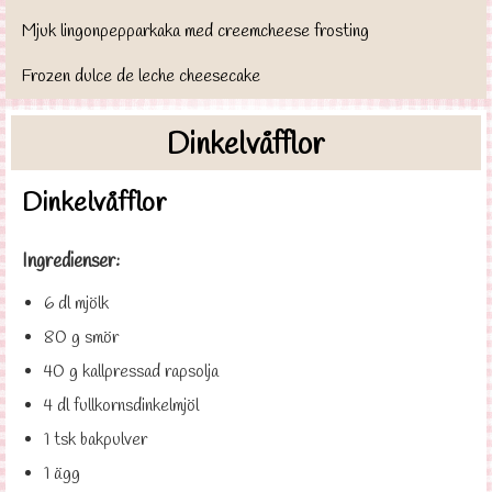
Mjuk lingonpepparkaka med creemcheese frosting
Frozen dulce de leche cheesecake
Dinkelvåfflor
Dinkelvåfflor
Ingredienser:
6 dl mjölk
80 g smör
40 g kallpressad rapsolja
4 dl fullkornsdinkelmjöl
1 tsk bakpulver
1 ägg