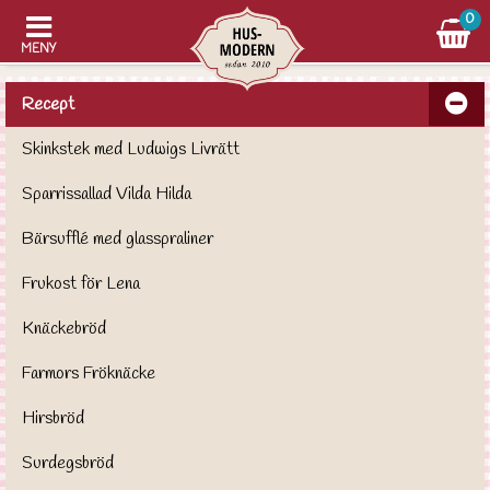
0
MENY
Recept
Skinkstek med Ludwigs Livrätt
Sparrissallad Vilda Hilda
Bärsufflé med glasspraliner
Frukost för Lena
Knäckebröd
Farmors Fröknäcke
Hirsbröd
Surdegsbröd