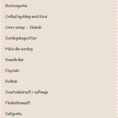
Bostongurka
Grillad kyckling med Resi
Grov senap - Skånsk
Surdegsbaguetter
Mata din surdeg
Kanelbullar
Dippsås
Rullrån
Svartvinbärsaft i saftmaja
Fläderblomsaft
Saltgurka