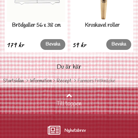
Brödgaller 56 x 38 cm
Kruskavel roller
179 kr
59 kr
Bevaka
Bevaka
Du är här
Startsidan
Information
Recept
Farmors Fröknäcke
Till toppen
Nyhetsbrev