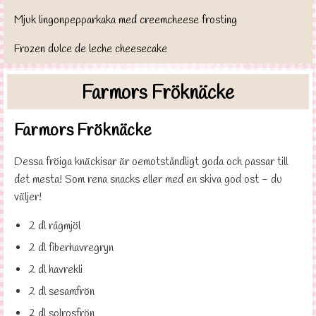
Mjuk lingonpepparkaka med creemcheese frosting
Frozen dulce de leche cheesecake
Farmors Fröknäcke
Farmors Fröknäcke
Dessa fröiga knäckisar är oemotståndligt goda och passar till
det mesta! Som rena snacks eller med en skiva god ost - du
väljer!
2 dl rågmjöl
2 dl fiberhavregryn
2 dl havrekli
2 dl sesamfrön
2 dl solrosfrön