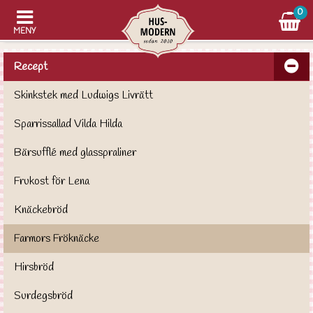
0
MENY
Recept
Skinkstek med Ludwigs Livrätt
Sparrissallad Vilda Hilda
Bärsufflé med glasspraliner
Frukost för Lena
Knäckebröd
Farmors Fröknäcke
Hirsbröd
Surdegsbröd