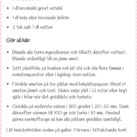
1 dl kruskakli grovt vetekli
1 dl hela eller krossade linfrön
2 tsk salt 7 dl vatten
Gör så här:
Blanda alla torra ingredienser och tillsätt därefter vattnet.
Blanda ordentligt till en jämn smet.
Sätt plastfolie på bunken och låt stå och vila flera timmar i
rumstemperatur eller i kylskåp över natten.
Fördela smeten på tre plåtar med bakplåtspapper. Bred ut
smeten jämnt och tunt. Skåra varje plåt i 12 rutor eller bryt
själv i bitar när det gräddats och torkats.
Grädda på nedersta valsen i 180 grader i 20-25 min. Sänk
däreefter värmen till 100 gr och torka i 10 min. Använd
gärna varmluftsugn så kan alla plåtarn gräddas samtidigt.
Låt knäckebröden svalna på galler. Förvara i tättslutande burk