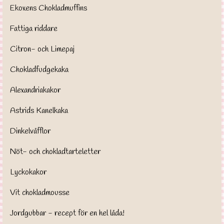
Ekoxens Chokladmuffins
Fattiga riddare
Citron- och Limepaj
Chokladfudgekaka
Alexandriakakor
Astrids Kanelkaka
Dinkelvåfflor
Nöt- och chokladtarteletter
Lyckokakor
Vit chokladmousse
Jordgubbar - recept för en hel låda!