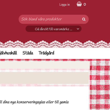
0
Logga in
Gå direkt till varumärke ...
jälvhushåll
Städa
Trädgård
l dina nya konserveringsglas eller till gamla