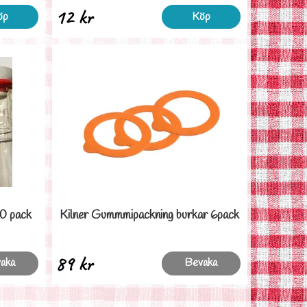
12 kr
öp
Köp
0 pack
Kilner Gummmipackning burkar 6pack
89 kr
aka
Bevaka