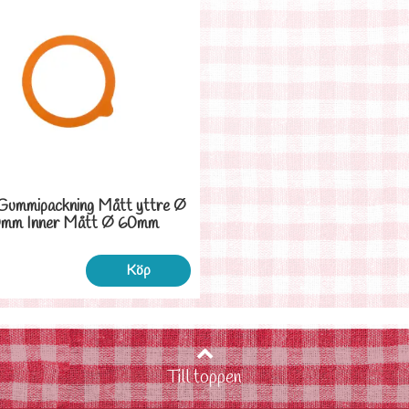
 Gummipackning Mått yttre Ø
mm Inner Mått Ø 60mm
Köp
Till toppen