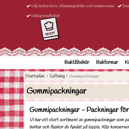
Välj mellan brev, utlämningsställe och hemleverans
Sna
Vänlig kundtjänst
Baktillbehör
Bakformar
Kö
Startsidan
Saftning
Gummipackningar
Gummipackningar
Gummipackningar - Packningar för 
Vi har ett stort sortiment av gummipackningar som pass
burkar och flaskor du fyndat på loppis.
Köp konserver