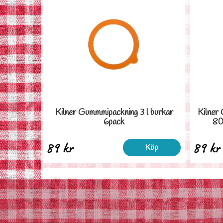
Kilner Gummmipackning 3 l burkar
Kilner
6pack
80
89 kr
89 kr
Köp