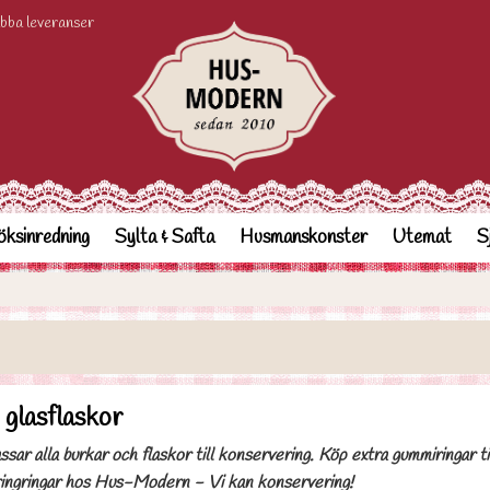
bba leveranser
ksinredning
Sylta & Safta
Husmanskonster
Utemat
S
glasflaskor
ar alla burkar och flaskor till konservering. Köp extra gummiringar til
ingringar hos Hus-Modern - Vi kan konservering!