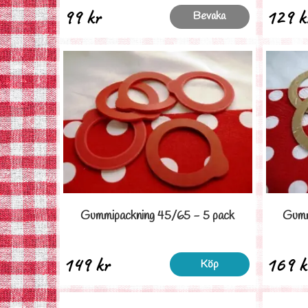
99 kr
129 k
Bevaka
Gummipackning 45/65 - 5 pack
Gumm
149 kr
169 k
Köp