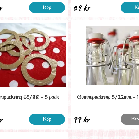
r
69 kr
Köp
K
ipackning 65/88 - 5 pack
Gummipackning 5/22mm - 1
r
99 kr
Bev
Köp