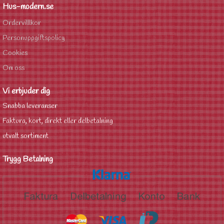
Hus-modern.se
Ordervilllkor
Personuppgiftspolicy
Cookies
Om oss
Vi erbjuder dig
Snabba leveranser
Faktura, kort, direkt eller delbetalning
utvalt sortiment
Trygg Betalning