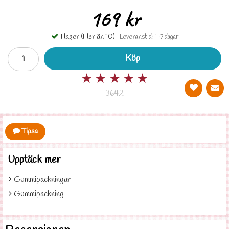
169 kr
I lager (Fler än 10)
Leveranstid: 1-7 dagar
Köp
★
★
★
★
★
3642
Tipsa
Upptäck mer
Gummipackningar
Gummipackning