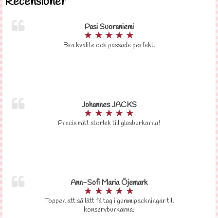
Recensioner
Pasi Suoraniemi
★
★
★
★
★
Bra kvalite och passade perfekt.
Johannes JACKS
★
★
★
★
★
Precis rätt storlek till glasburkarna!
Ann-Sofi Maria Öjemark
★
★
★
★
★
Toppen att så lätt få tag i gummipackningar till
konservburkarna!