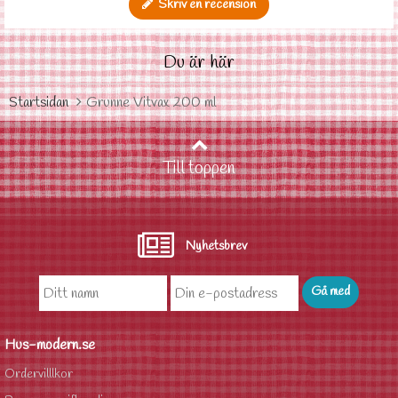
Skriv en recension
Du är här
Startsidan
Grunne Vitvax 200 ml
Till toppen
Nyhetsbrev
Hus-modern.se
Ordervilllkor