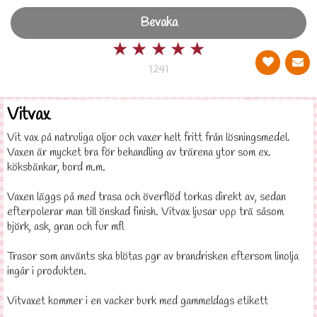
Bevaka
★
★
★
★
★
1241
Vitvax
Vit vax på natruliga oljor och vaxer helt fritt från lösningsmedel.
Vaxen är mycket bra för behandling av trärena ytor som ex.
köksbänkar, bord m.m.
Vaxen läggs på med trasa och överflöd torkas direkt av, sedan
efterpolerar man till önskad finish. Vitvax ljusar upp trä såsom
björk, ask, gran och fur mfl
Trasor som använts ska blötas pgr av brandrisken eftersom linolja
ingår i produkten.
Vitvaxet kommer i en vacker burk med gammeldags etikett