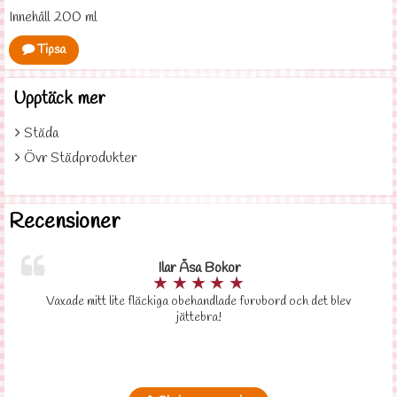
Innehåll 200 ml
Tipsa
Upptäck mer
Städa
Övr Städprodukter
Recensioner
Ilar Åsa Bokor
★
★
★
★
★
Vaxade mitt lite fläckiga obehandlade furubord och det blev
jättebra!