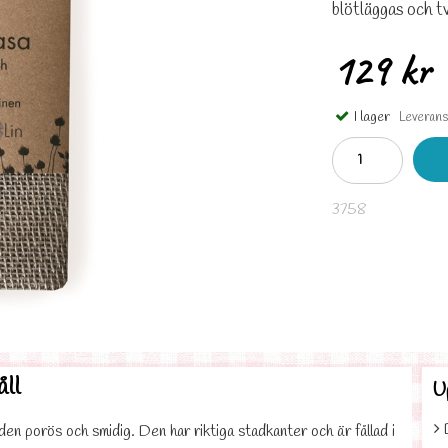
blötläggas och t
129 kr
I lager
Leveranst
3758
åll
U
en porös och smidig. Den har riktiga stadkanter och är fållad i