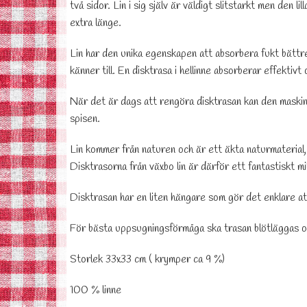
två sidor. Lin i sig själv är väldigt slitstarkt men den li
extra länge.
Lin har den unika egenskapen att absorbera fukt bättr
känner till. En disktrasa i hellinne absorberar effektivt 
När det är dags att rengöra disktrasan kan den maskint
spisen.
Lin kommer från naturen och är ett äkta naturmaterial,
Disktrasorna från växbo lin är därför ett fantastiskt mil
Disktrasan har en liten hängare som gör det enklare at
För bästa uppsugningsförmåga ska trasan blötläggas o
Storlek 33x33 cm ( krymper ca 9 %)
100 % linne