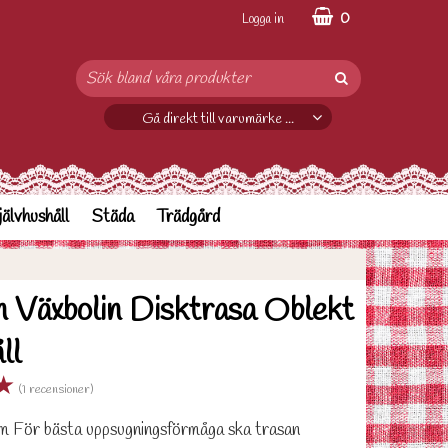
0
Logga in
Gå direkt till varumärke ...
jälvhushåll
Städa
Trädgård
n Växbolin Disktrasa Oblekt
ll
★
(1 recensioner)
m För bästa uppsugningsförmåga ska trasan