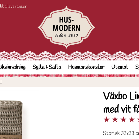
bba leveranser
ksinredning
Sylta & Safta
Husmanskonster
Utemat
S
l
Växbo Li
med vit få
★
★
★
★
Storlek 33x33 c