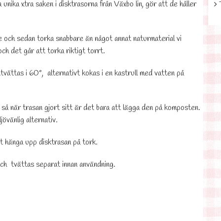
lla unika xtra saken i disktrasorna från Växbo lin, gör att de håller
e och sedan torka snabbare än något annat naturmaterial vi
och det går att torka riktigt torrt.
vättas i 60°, alternativt kokas i en kastrull med vatten på
 så när trasan gjort sitt är det bara att lägga den på komposten.
jövänlig alternativ.
t hänga upp disktrasan på tork.
ch tvättas separat innan användning.