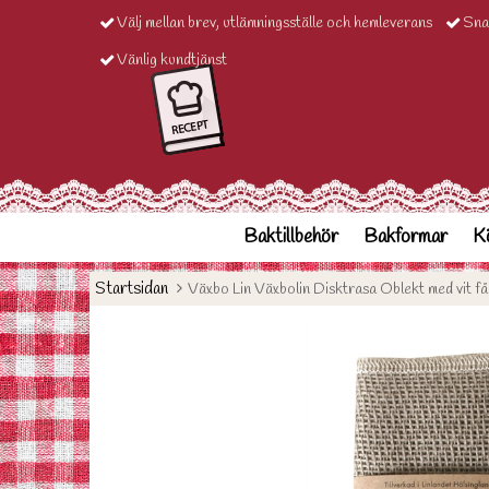
Välj mellan brev, utlämningsställe och hemleverans
Sna
Vänlig kundtjänst
Baktillbehör
Bakformar
Kö
Startsidan
Växbo Lin Växbolin Disktrasa Oblekt med vit fål