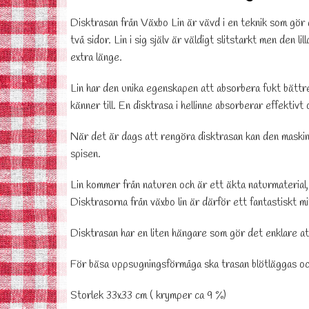
Disktrasan från Växbo Lin är vävd i en teknik som gör d
två sidor. Lin i sig själv är väldigt slitstarkt men den li
extra länge.
Lin har den unika egenskapen att absorbera fukt bättr
känner till. En disktrasa i hellinne absorberar effektivt 
När det är dags att rengöra disktrasan kan den maskint
spisen.
Lin kommer från naturen och är ett äkta naturmaterial,
Disktrasorna från växbo lin är därför ett fantastiskt mil
Disktrasan har en liten hängare som gör det enklare at
För bäsa uppsugningsförmåga ska trasan blötläggas oc
Storlek 33x33 cm ( krymper ca 9 %)