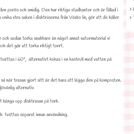
en porös och smidig. Den har riktiga stadkanter och är fållad i
lla unika xtra saken i disktrasorna från Växbo lin, gör att de håller
e och sedan torka snabbare än något annat naturmaterial vi
och det går att torka riktigt torrt.
vättas i 60°, alternativt kokas i en kastrull med vatten på
 så när trasan gjort sitt är det bara att lägga den på komposten.
jövänlig alternativ.
t hänga upp disktrasan på tork.
h tvättas separat innan användning.