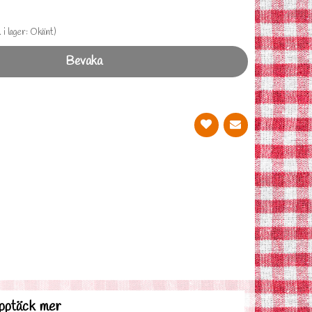
. i lager: Okänt)
Bevaka
pptäck mer