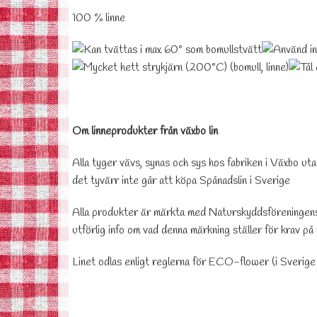
100 % linne
Om linneprodukter från växbo lin
Alla tyger vävs, synas och sys hos fabriken i Växbo ut
det tyvärr inte går att köpa Spånadslin i Sverige
Alla produkter är märkta med Naturskyddsföreningens 
utförlig info om vad denna märkning ställer för krav på 
Linet odlas enligt reglerna för ECO-flower (i Sveri