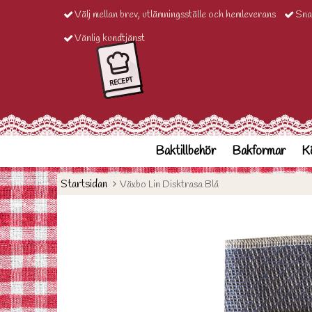
Välj mellan brev, utlämningsställe och hemleverans
Sna
Vänlig kundtjänst
Baktillbehör
Bakformar
Kö
Startsidan
Växbo Lin Disktrasa Blå