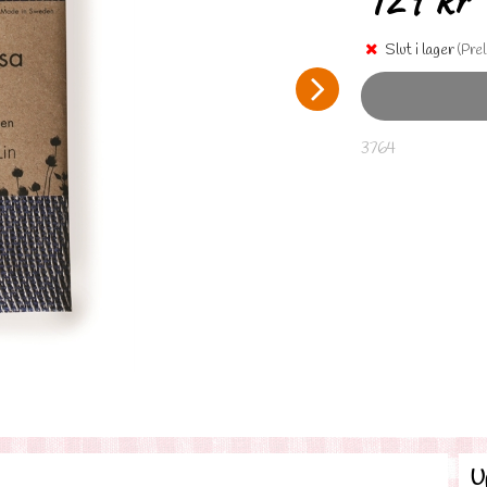
Slut i lager
(Prel
3764
U