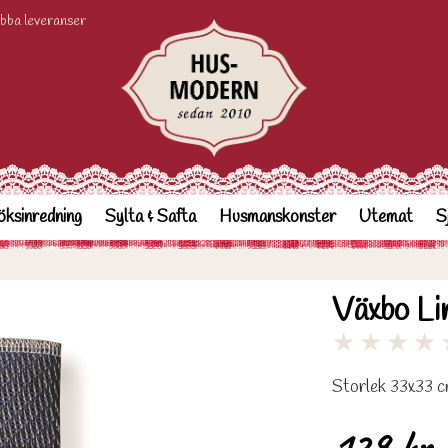
bba leveranser
ksinredning
Sylta & Safta
Husmanskonster
Utemat
S
Växbo Li
★
★
★
★
Storlek 33x33 
129 kr