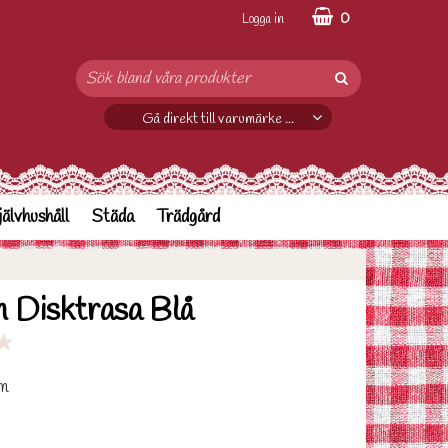
0
Logga in
Gå direkt till varumärke ...
jälvhushåll
Städa
Trädgård
n Disktrasa Blå
★
cm