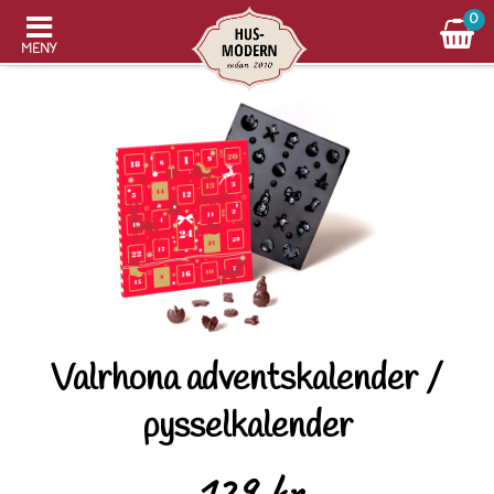
0
MENY
Valrhona adventskalender /
pysselkalender
129 kr