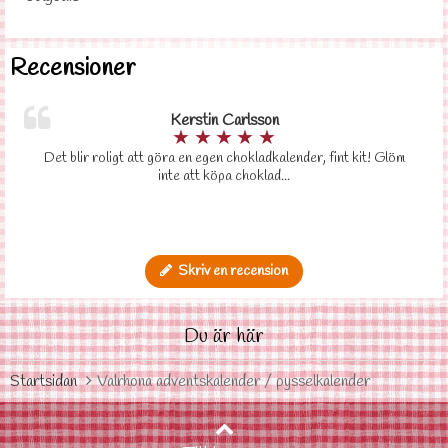
Recensioner
Kerstin Carlsson
★
★
★
★
★
Det blir roligt att göra en egen chokladkalender, fint kit! Glöm
inte att köpa choklad...
Skriv en recension
Du är här
Startsidan
Valrhona adventskalender / pysselkalender