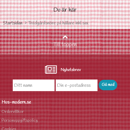
Du är här
Startsidan
Trädgårdsnöre på hållare inkl sax
Till toppen
Nyhetsbrev
Hus-modern.se
Ordervilllkor
Personuppgiftspolicy
Cookies