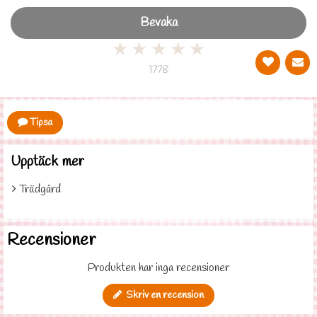
Bevaka
★
★
★
★
★
1778
Tipsa
Upptäck mer
Trädgård
Recensioner
Produkten har inga recensioner
Skriv en recension