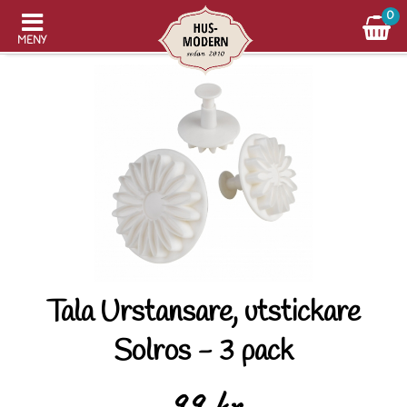
0
MENY
Tala Urstansare, utstickare
Solros - 3 pack
99 kr