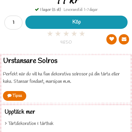
I lager (5 st)
Leveranstid: 1-7 dagar
Köp
★
★
★
★
★
4850
Urstansare Solros
Perfekt när du vill ha fian dekorativa solrosor på din tårta eller
kaka. Stansar fondant, marsipan m.m.
Tipsa
Upptäck mer
Tårtdekoration & tårtbak