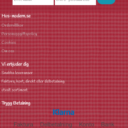
Hus-modern.se
Ordervilllkor
Personuppgiftspolicy
Cookies
Om oss
Vi erbjuder dig
Snabba leveranser
Faktura, kort, direkt eller delbetalning
utvalt sortiment
Trygg Betalning