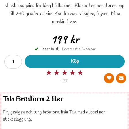
stickbeläggning för lång hållbarhet. Klarar temperaturer upp
till 240 grader celcius Kan förvaras i kylen, frysen. Man
maskindiskas
199 kr
I lager (4 st)
Leveranstid: 1-7 dagar
Köp
★
★
★
★
★
4731
Tala Brödform 2 liter
Fin, gedigen och tung brödform från Tala med dubbel non-
stickbeläggning.