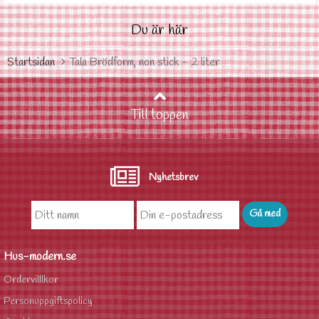
Du är här
Startsidan
Tala Brödform, non stick - 2 liter
Till toppen
Nyhetsbrev
Hus-modern.se
Ordervilllkor
Personuppgiftspolicy