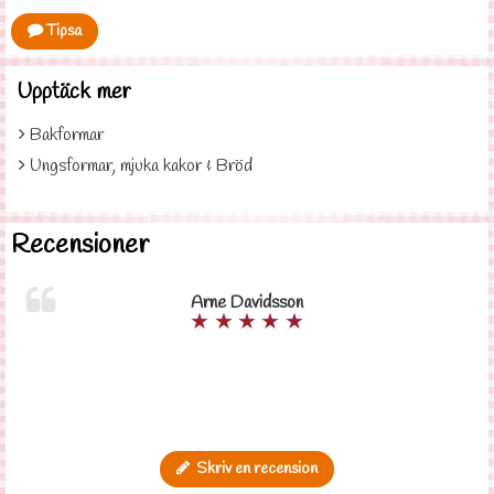
Tipsa
Upptäck mer
Bakformar
Ungsformar, mjuka kakor & Bröd
Recensioner
Arne Davidsson
★
★
★
★
★
Skriv en recension