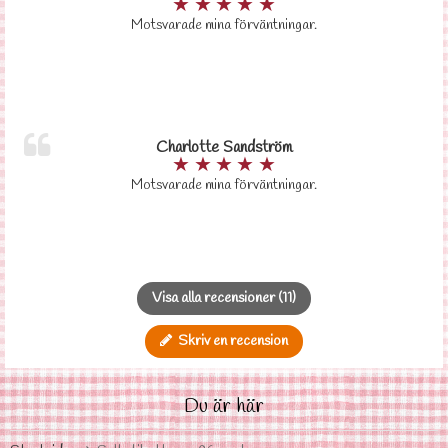
★
★
★
★
★
Motsvarade mina förväntningar.
Charlotte Sandström
★
★
★
★
★
Motsvarade mina förväntningar.
Visa alla recensioner (11)
Skriv en recension
Du är här