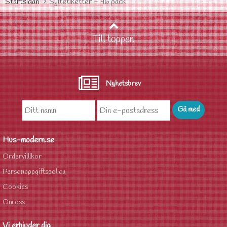
Startsidan
Syltetiketter - 96 pack
Till toppen
Nyhetsbrev
Hus-modern.se
Ordervilllkor
Personuppgiftspolicy
Cookies
Om oss
Vi erbjuder dig