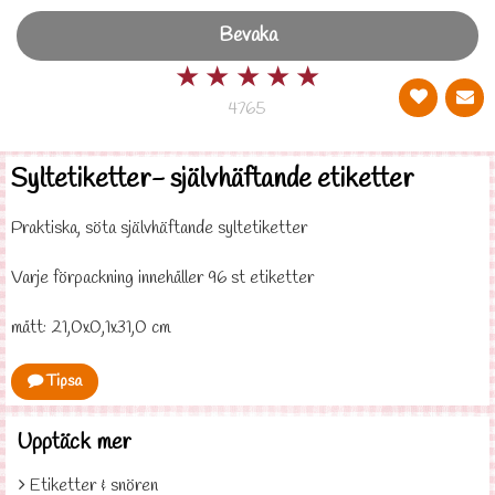
Bevaka
★
★
★
★
★
4765
Syltetiketter- självhäftande etiketter
Praktiska, söta självhäftande syltetiketter
Varje förpackning innehåller 96 st etiketter
mått: 21,0x0,1x31,0 cm
Tipsa
Upptäck mer
Etiketter & snören