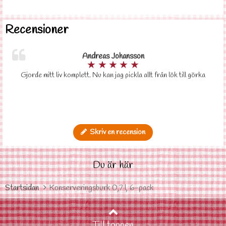
Recensioner
Andreas Johansson
★
★
★
★
★
Gjorde mitt liv komplett. Nu kan jag pickla allt från lök till görka
Skriv en recension
Du är här
Startsidan
Konserveringsburk 0,7 l, 6-pack
Till toppen