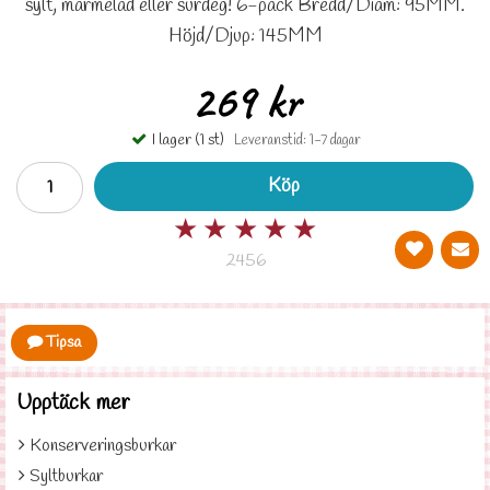
sylt, marmelad eller surdeg! 6-pack Bredd/Diam: 95MM.
Höjd/Djup: 145MM
269 kr
I lager (1 st)
Leveranstid: 1-7 dagar
Köp
★
★
★
★
★
2456
Tipsa
Upptäck mer
Konserveringsburkar
Syltburkar