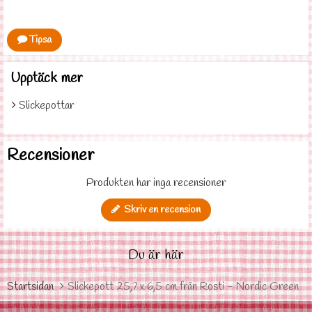
Tipsa
Upptäck mer
Slickepottar
Recensioner
Produkten har inga recensioner
Skriv en recension
Du är här
Startsidan
Slickepott 25,7 x 6,5 cm från Rosti - Nordic Green