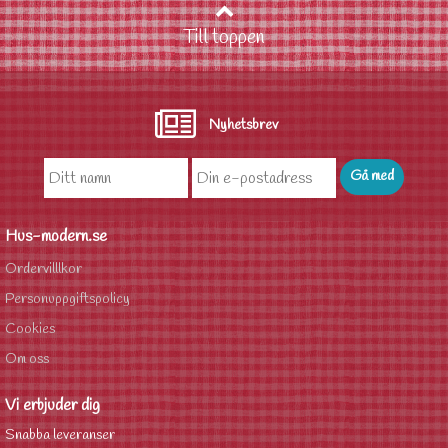
Till toppen
Nyhetsbrev
Hus-modern.se
Ordervilllkor
Personuppgiftspolicy
Cookies
Om oss
Vi erbjuder dig
Snabba leveranser