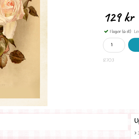
129 kr
I lager (6 st)
Lev
8703
U