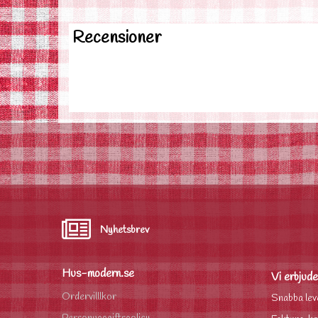
Recensioner
Nyhetsbrev
Hus-modern.se
Vi erbjude
Ordervilllkor
Snabba lev