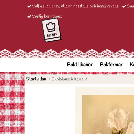
Välj mellan brev, utlämningsställe och hemleverans
Sna
Vänlig kundtjänst
Baktillbehör
Bakformar
Kö
Startsidan
Skolplansch Kamelia