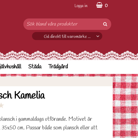
0
Logga in
Gå direkt till varumärke ...
jälvhushåll
Städa
Trädgård
sch Kamelia
★
plansch i gammaldags utförande. Motivet är
 35x50 cm. Passar både som plansch eller att