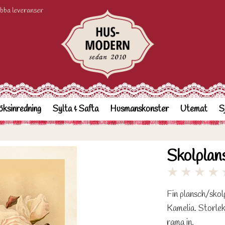
bba leveranser
ksinredning
Sylta & Safta
Husmanskonster
Utemat
S
Skolplan
★
★
★
★
Fin plansch/skol
Kamelia. Storlek
rama in.