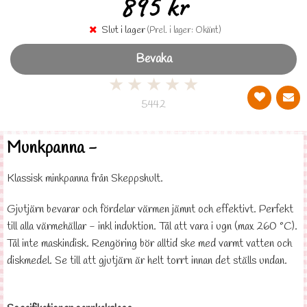
895 kr
Slut i lager
(Prel. i lager: Okänt)
Bevaka
★
★
★
★
★
5442
Munkpanna -
Klassisk minkpanna från Skeppshult.
Gjutjärn bevarar och fördelar värmen jämnt och effektivt. Perfekt
till alla värmehällar - inkl induktion. Tål att vara i ugn (max 260 °C).
Tål inte maskindisk. Rengöring bör alltid ske med varmt vatten och
diskmedel. Se till att gjutjärn är helt torrt innan det ställs undan.