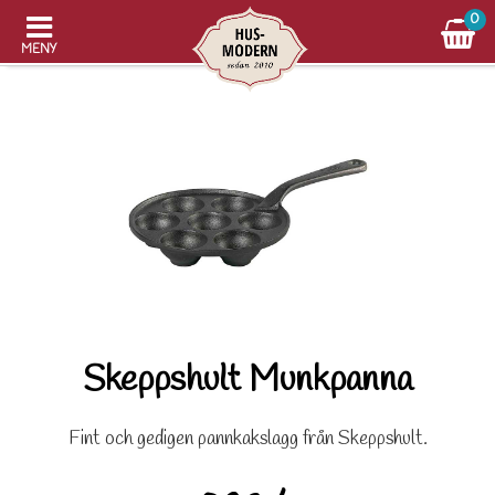
0
MENY
Skeppshult Munkpanna
Fint och gedigen pannkakslagg från Skeppshult.