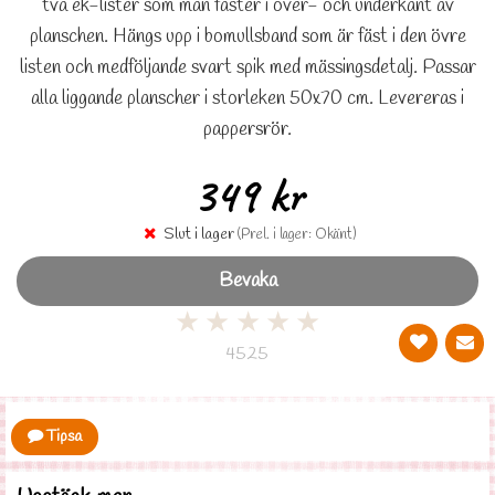
två ek-lister som man fäster i över- och underkant av
planschen. Hängs upp i bomullsband som är fäst i den övre
listen och medföljande svart spik med mässingsdetalj. Passar
alla liggande planscher i storleken 50x70 cm. Levereras i
pappersrör.
349 kr
Slut i lager
(Prel. i lager: Okänt)
Bevaka
★
★
★
★
★
4525
Tipsa