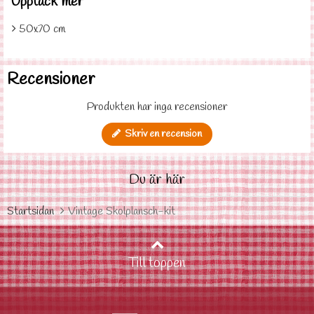
Upptäck mer
50x70 cm
Recensioner
Produkten har inga recensioner
Skriv en recension
Du är här
Startsidan
Vintage Skolplansch-kit
Till toppen