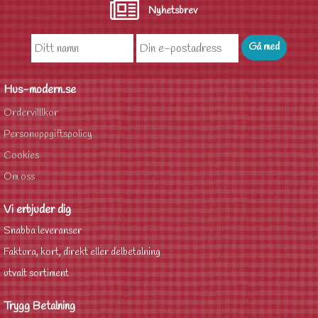
Nyhetsbrev
Hus-modern.se
Ordervilllkor
Personuppgiftspolicy
Cookies
Om oss
Vi erbjuder dig
Snabba leveranser
Faktura, kort, direkt eller delbetalning
utvalt sortiment
Trygg Betalning