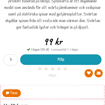
produkt baserad på linolja. Spissvärta är ett skyddande
medel som används för att svärta järnkaminer och vedspisar
samt på elektriska spisar med gjutjärnsplattor. Svärtan
skyddar spisen från att rosta när man värmer den. Svärtan
ger fantastisk lyster och tränger in på djupet.
99 kr
I lager (10 st)
Leveranstid: 1-7 dagar
Köp
★
★
★
★
★
4467
Tipsa