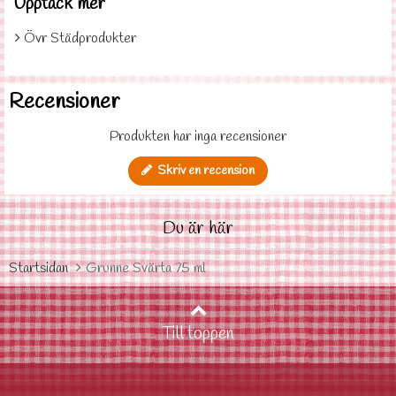
Upptäck mer
Övr Städprodukter
Recensioner
Produkten har inga recensioner
Skriv en recension
Du är här
Startsidan
Grunne Svärta 75 ml
Till toppen