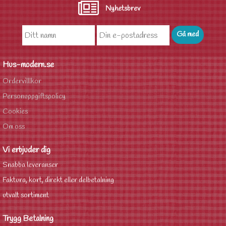
Nyhetsbrev
Hus-modern.se
Ordervilllkor
Personuppgiftspolicy
Cookies
Om oss
Vi erbjuder dig
Snabba leveranser
Faktura, kort, direkt eller delbetalning
utvalt sortiment
Trygg Betalning