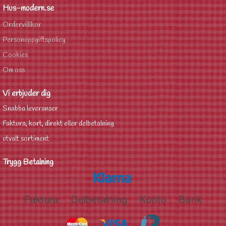
Hus-modern.se
Ordervilllkor
Personuppgiftspolicy
Cookies
Om oss
Vi erbjuder dig
Snabba leveranser
Faktura, kort, direkt eller delbetalning
utvalt sortiment
Trygg Betalning