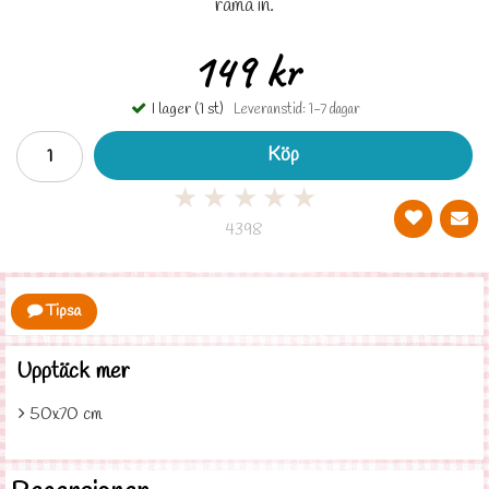
rama in.
149 kr
I lager (1 st)
Leveranstid: 1-7 dagar
Köp
★
★
★
★
★
4398
Tipsa
Upptäck mer
50x70 cm