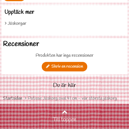
Upptäck mer
Jäskorgar
Recensioner
Produkten har inga recensioner
Skriv en recension
Du är här
Startsidan
Patisse Jäskorg oval 41 cm - vår största jäskorg
Till toppen