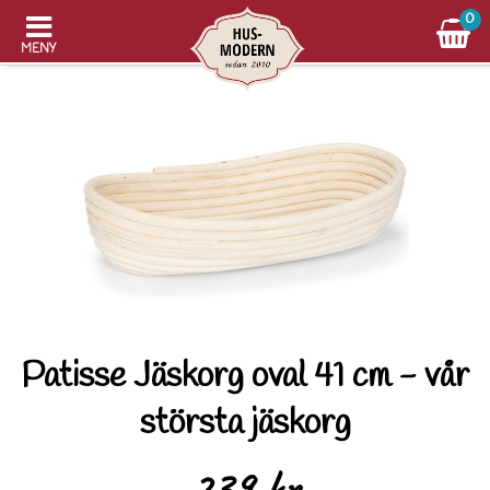
0
MENY
Patisse Jäskorg oval 41 cm - vår
största jäskorg
239 kr