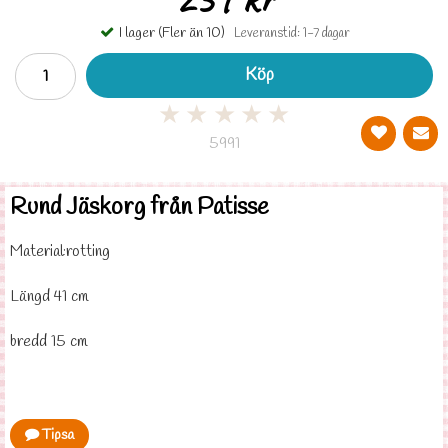
I lager (Fler än 10)
Leveranstid: 1-7 dagar
Köp
★
★
★
★
★
5991
Rund Jäskorg från Patisse
Material:rotting
Längd 41 cm
bredd 15 cm
Tipsa