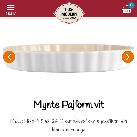
0
MENY
Mynte Pajform vit
Mått: Höjd: 4,5 Ø: 28 Diskmaskinsäker, ugnssäker och
klarar microugn