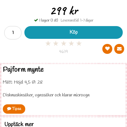
299 kr
I lager (1 st)
Leveranstid: 1-7 dagar
Köp
★
★
★
★
★
4619
Pajform mynte
Mått: Höjd: 4,5 Ø: 28
Diskmaskinsäker, ugnssäker och klarar microugn
Tipsa
Upptäck mer