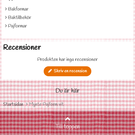
Bakformar
Baktillbehör
Pajformar
Recensioner
Produkten har inga recensioner
Skriv en recension
Du är här
Startsidan
Mynte Pajform vit
Till toppen