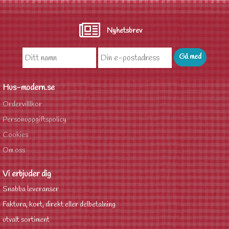
Nyhetsbrev
Hus-modern.se
Ordervilllkor
Personuppgiftspolicy
Cookies
Om oss
Vi erbjuder dig
Snabba leveranser
Faktura, kort, direkt eller delbetalning
utvalt sortiment