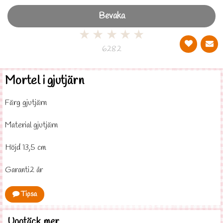
Bevaka
★
★
★
★
★
6282
Mortel i gjutjärn
Färg gjutjärn
Material gjutjärn
Höjd 13,5 cm
Garanti2 år
Tipsa
Upptäck mer