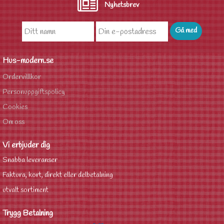
Nyhetsbrev
Hus-modern.se
Ordervilllkor
Personuppgiftspolicy
Cookies
Om oss
Vi erbjuder dig
Snabba leveranser
Faktura, kort, direkt eller delbetalning
utvalt sortiment
Trygg Betalning