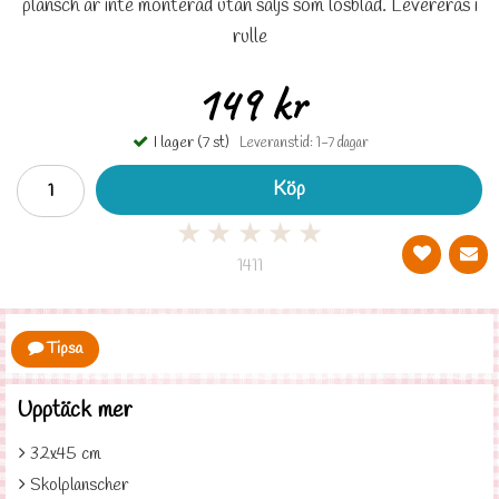
plansch är inte monterad utan säljs som lösblad. Levereras i
rulle
149 kr
I lager (7 st)
Leveranstid: 1-7 dagar
Köp
★
★
★
★
★
1411
Tipsa
Upptäck mer
32x45 cm
Skolplanscher