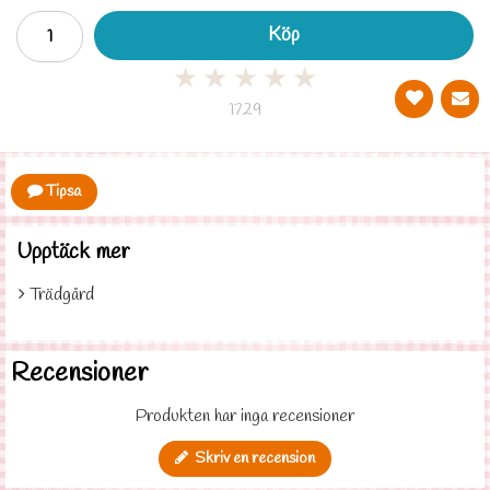
Köp
★
★
★
★
★
1729
Tipsa
Upptäck mer
Trädgård
Recensioner
Produkten har inga recensioner
Skriv en recension