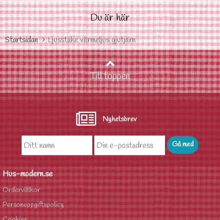
Du är här
Startsidan
Ljusstake värmeljus gjutjärn
Till toppen
Nyhetsbrev
Hus-modern.se
Ordervilllkor
Personuppgiftspolicy
Cookies