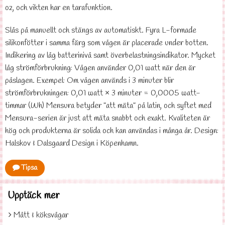
oz, och vikten har en tarafunktion.
Slås på manuellt och stängs av automatiskt. Fyra L-formade
silikonfötter i samma färg som vågen är placerade under botten.
Indikering av låg batterinivå samt överbelastningsindikator. Mycket
låg strömförbrukning: Vågen använder 0,01 watt när den är
påslagen. Exempel: Om vågen används i 3 minuter blir
strömförbrukningen: 0,01 watt × 3 minuter = 0,0005 watt-
timmar (Wh) Mensura betyder ”att mäta” på latin, och syftet med
Mensura-serien är just att mäta snabbt och exakt. Kvaliteten är
hög och produkterna är solida och kan användas i många år. Design:
Halskov & Dalsgaard Design i Köpenhamn.
Tipsa
Upptäck mer
Mått & köksvågar