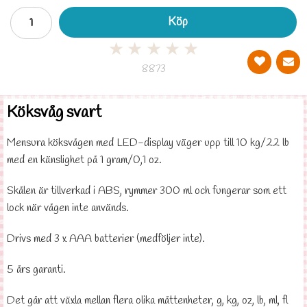
Köp
★
★
★
★
★
8873
Köksvåg svart
Mensura köksvågen med LED-display väger upp till 10 kg/22 lb
med en känslighet på 1 gram/0,1 oz.
Skålen är tillverkad i ABS, rymmer 300 ml och fungerar som ett
lock när vågen inte används.
Drivs med 3 x AAA batterier (medföljer inte).
5 års garanti.
Det går att växla mellan flera olika måttenheter, g, kg, oz, lb, ml, fl