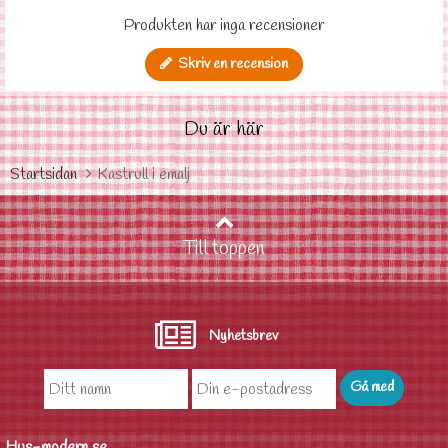
Produkten har inga recensioner
Skriv en recension
Du är här
Startsidan
Kastrull i emalj
Till toppen
Nyhetsbrev
Hus-modern.se