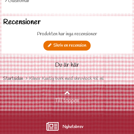
Glasburkar
Recensioner
Produkten har inga recensioner
Skriv en recension
Du är här
Startsidan
Kilner Kantig burk med skruvlock 48 ml
Till toppen
Nyhetsbrev