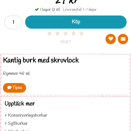
I lager (3 st)
Leveranstid: 1-7 dagar
Köp
★
★
★
★
★
4587
Kantig burk med skruvlock
Rymmer 48 ml
Tipsa
Upptäck mer
Konserveringsburkar
Syltburkar