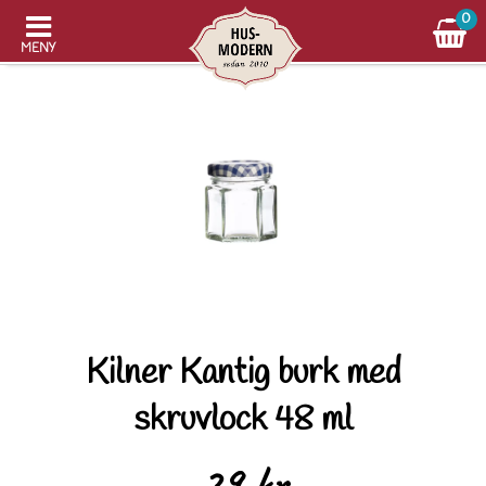
0
MENY
Kilner Kantig burk med
skruvlock 48 ml
29 kr