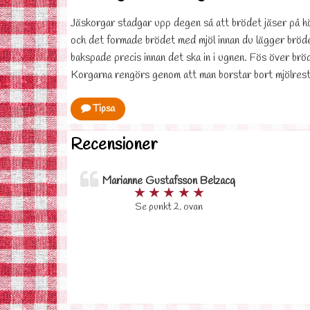
Jäskorgar stadgar upp degen så att brödet jäser på hö
och det formade brödet med mjöl innan du lägger bröde
bakspade precis innan det ska in i ugnen. Fös över bröd
Korgarna rengörs genom att man borstar bort mjölrest
Tipsa
Recensioner
Marianne Gustafsson Belzacq
★
★
★
★
★
Se punkt 2. ovan