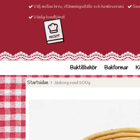
Välj mellan brev, utlämningsställe och hemleverans
Sna
Vänlig kundtjänst
Baktillbehör
Bakformar
Kö
Startsidan
Jäskorg rund 500g