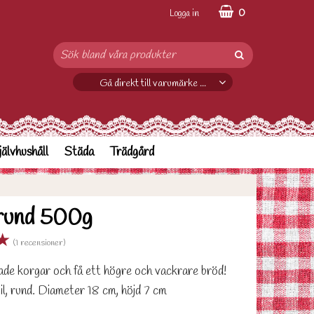
0
Logga in
Gå direkt till varumärke ...
jälvhushåll
Städa
Trädgård
 rund 500g
★
(1 recensioner)
lade korgar och få ett högre och vackrare bröd!
pil, rund. Diameter 18 cm, höjd 7 cm