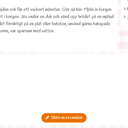
jden och får ett vackert mönster. Gör så här: Mjöla in korgen
t i korgen. Jäs under en duk och vänd upp brödet på en mjölad
et försiktigt på en plåt eller baksten, använd gärna bakspade.
erna, var sparsam med vatten.
Skriv en recension