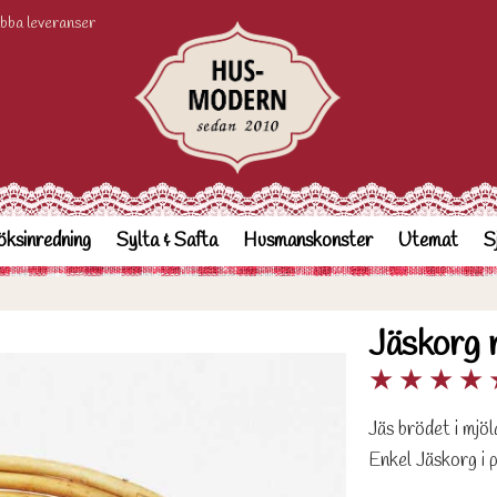
bba leveranser
ksinredning
Sylta & Safta
Husmanskonster
Utemat
S
Jäskorg
★
★
★
★
Jäs brödet i mjö
Enkel Jäskorg i 