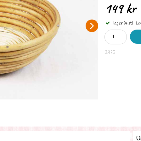
149 kr
I lager (4 st)
Lev
2975
U