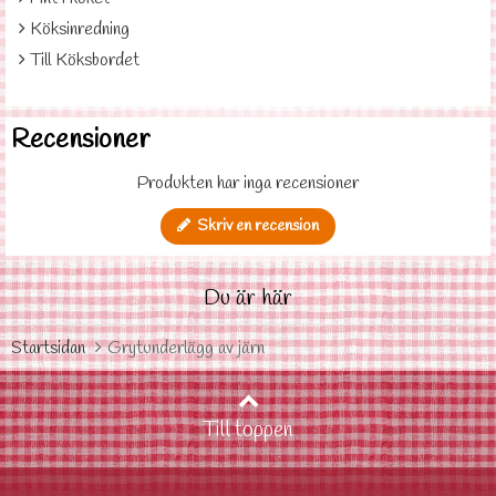
Köksinredning
Till Köksbordet
Recensioner
Produkten har inga recensioner
Skriv en recension
Du är här
Startsidan
Grytunderlägg av järn
Till toppen