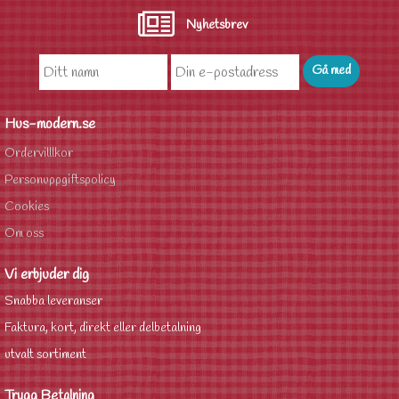
Nyhetsbrev
Hus-modern.se
Ordervilllkor
Personuppgiftspolicy
Cookies
Om oss
Vi erbjuder dig
Snabba leveranser
Faktura, kort, direkt eller delbetalning
utvalt sortiment
Trygg Betalning