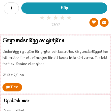
Köp
★
★
★
★
★
7307
Grytunderlägg av gjutjärn
Underlägg i gjutjärn för grytor och kastruller. Grytunderlägget har
hål i mitten för ett värmeljus för att kunna hålla kärl varma. Perfekt
för t.ex. fondue eller glögg.
Ø 18 x 7,5 cm
Tipsa
Upptäck mer
Fint i köket