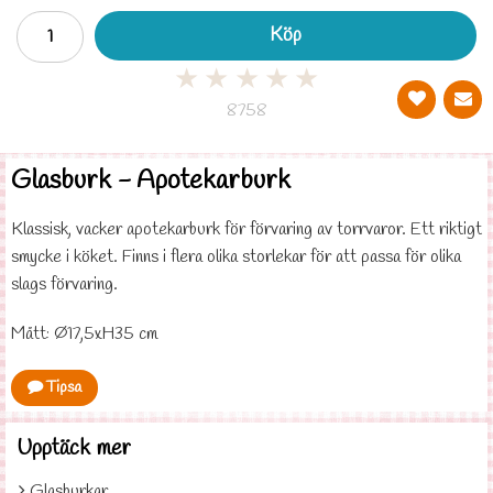
Köp
★
★
★
★
★
8758
Glasburk - Apotekarburk
Klassisk, vacker apotekarburk för förvaring av torrvaror. Ett riktigt
smycke i köket. Finns i flera olika storlekar för att passa för olika
slags förvaring.
Mått: Ø17,5xH35 cm
Tipsa
Upptäck mer
Glasburkar