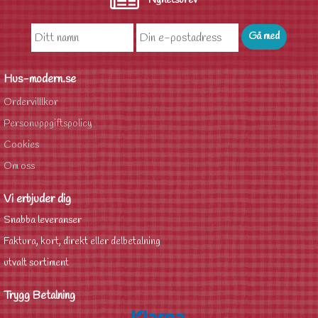
Nyhetsbrev
Hus-modern.se
Ordervilllkor
Personuppgiftspolicy
Cookies
Om oss
Vi erbjuder dig
Snabba leveranser
Faktura, kort, direkt eller delbetalning
utvalt sortiment
Trygg Betalning