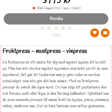
Slut i lager
(Prel. i lager: Okänt)
Bevaka
★
★
★
★
★
5264
Fruktpress - mustpress - vinpress
En fruktpress är ett måste för dig med mycket äpplen att ta rätt
på. Man kan inte äta hur mycket äppelmos som helst på ett år, men
äppelmust, det går åt! Sedan kan man ju göra cider av musten
också något som inte gör det hela sämre. Med en fruktpress
pressar du enkelt din egen must. Du kan välja att pastörisera den
och förvara svalt eller frysa in den för lång hållbarhet. Självklart kan
du även använda pressen till annan frukt än äpplen, päron, plommon,
vinbär, vindruvor mm. Det är bara fantasin som sätter gränserna.