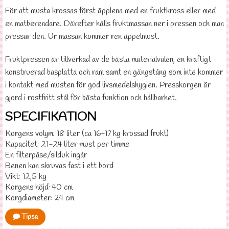
För att musta krossas först äpplena med en fruktkross eller med
en matberendare. Därefter hälls fruktmassan ner i pressen och man
pressar den. Ur massan kommer ren äppelmust.
Fruktpressen är tillverkad av de bästa materialvalen, en kraftigt
konstruerad basplatta och ram samt en gängstång som inte kommer
i kontakt med musten för god livsmedelshygien. Presskorgen är
gjord i rostfritt stål för bästa funktion och hållbarhet.
SPECIFIKATION
Korgens volym: 18 liter (ca 16-17 kg krossad frukt)
Kapacitet: 21-24 liter must per timme
En filterpåse/silduk ingår
Benen kan skruvas fast i ett bord
Vikt: 12,5 kg
Korgens höjd: 40 cm
Korgdiameter: 24 cm
Tipsa