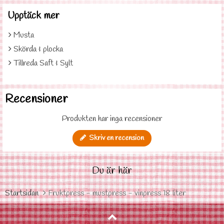
Upptäck mer
Musta
Skörda & plocka
Tillreda Saft & Sylt
Recensioner
Produkten har inga recensioner
Skriv en recension
Du är här
Startsidan
Fruktpress - mustpress - vinpress 18 liter