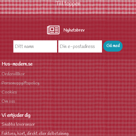
Till toppen
Nyhetsbrev
Hus-modern.se
Ordervilllkor
Personuppgiftspolicy
Cookies
Om oss
Vi erbjuder dig
Snabba leveranser
Faktura, kort, direkt eller delbetalning