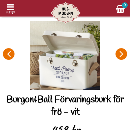
0
MENY
Burgon&Ball Förvaringsburk för
frö - vit
459 kr