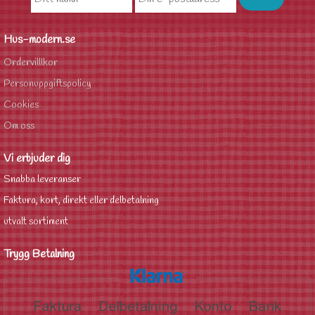
Hus-modern.se
Ordervilllkor
Personuppgiftspolicy
Cookies
Om oss
Vi erbjuder dig
Snabba leveranser
Faktura, kort, direkt eller delbetalning
utvalt sortiment
Trygg Betalning