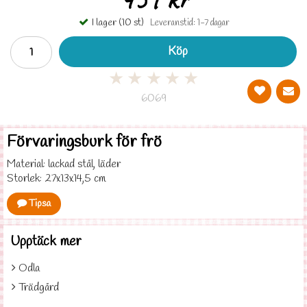
I lager (10 st)
Leveranstid: 1-7 dagar
Köp
★
★
★
★
★
6069
Förvaringsburk för frö
Material: lackad stål, läder
Storlek: 27x13x14,5 cm
Tipsa
Upptäck mer
Odla
Trädgård