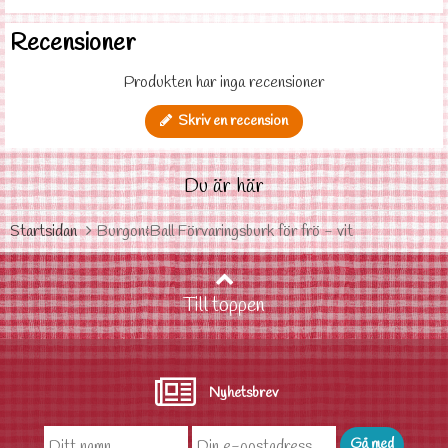
Recensioner
Produkten har inga recensioner
Skriv en recension
Du är här
Startsidan
Burgon&Ball Förvaringsburk för frö - vit
Till toppen
Nyhetsbrev