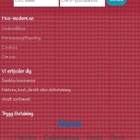
Hus-modern.se
Ordervilllkor
Personuppgiftspolicy
Cookies
Om oss
Vi erbjuder dig
Snabba leveranser
Faktura, kort, direkt eller delbetalning
utvalt sortiment
Trygg Betalning