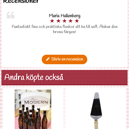
Recensioner
Maria Hallenberg
★
★
★
★
★
Fantastiskt fina och praktiska flaskor att ha till saft. Älskar den
bruna färgen!
Skriv en recension
Andra köpte också