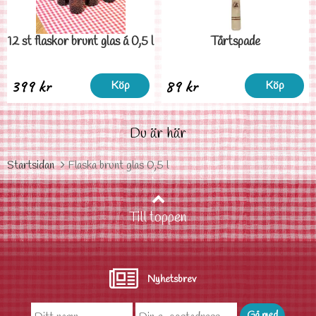
12 st flaskor brunt glas á 0,5 l
Tårtspade
399 kr
89 kr
Köp
Köp
Du är här
Startsidan
Flaska brunt glas 0,5 l
Till toppen
Nyhetsbrev