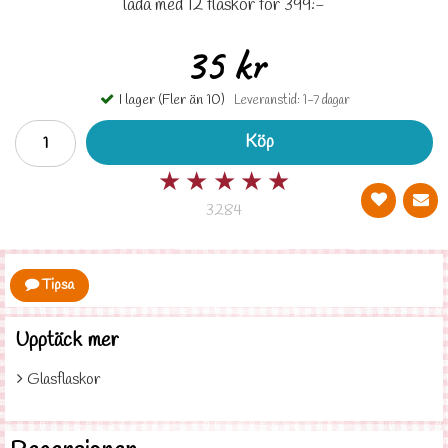
låda med 12 flaskor för 399:-
35 kr
I lager (Fler än 10)
Leveranstid: 1-7 dagar
Köp
★
★
★
★
★
3284
Tipsa
Upptäck mer
Glasflaskor