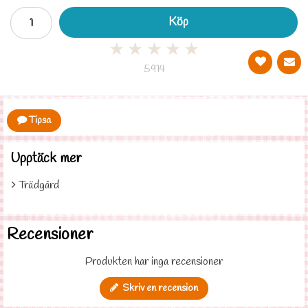
Köp
★
★
★
★
★
5914
Tipsa
Upptäck mer
Trädgård
Recensioner
Produkten har inga recensioner
Skriv en recension