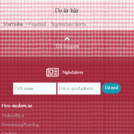
Du är här
Startsidan
Fågelbad - fågelmatare hjärta
Till toppen
Nyhetsbrev
Hus-modern.se
Ordervilllkor
Personuppgiftspolicy
Cookies