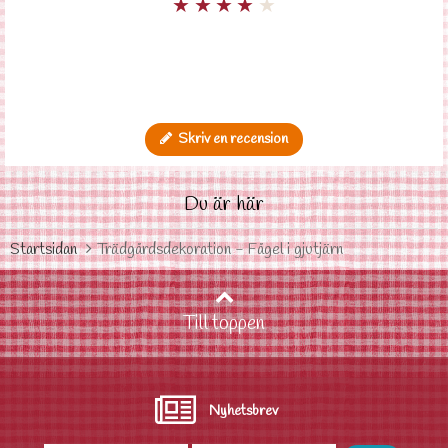
★
★
★
★
★
Skriv en recension
Du är här
Startsidan
Trädgårdsdekoration - Fågel i gjutjärn
Till toppen
Nyhetsbrev