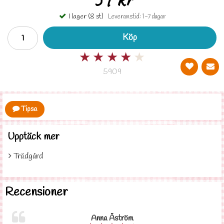
I lager (8 st)
Leveranstid: 1-7 dagar
Köp
★
★
★
★
★
5909
Tipsa
Upptäck mer
Trädgård
Recensioner
Anna Åström