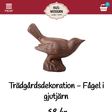
0
MENY
Trädgårdsdekoration - Fågel i
gjutjärn
59 kr