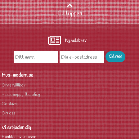
Till toppen
Nyhetsbrev
Hus-modern.se
Ordervilllkor
Personuppgiftspolicy
Cookies
Om oss
Vi erbjuder dig
Snabba leveranser