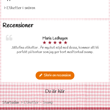
Etiketter & snören
Recensioner
Maria Ledhagen
★
★
★
★
★
Jättefina etiketter . Är mycket nöjd med dessa, kommer att bli
perfekt på burkar som jag ger bort med torkad svamp.
Skriv en recension
Du är här
Startsidan
Etiketter - Svamp