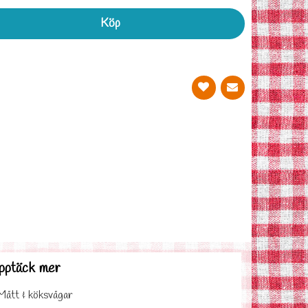
Köp
pptäck mer
Mått & köksvågar