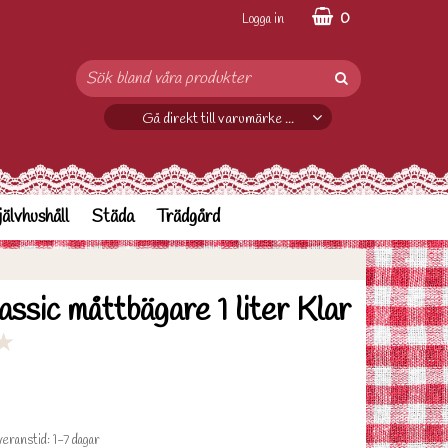
0
Logga in
Gå direkt till varumärke ...
jälvhushåll
Städa
Trädgård
ssic måttbägare 1 liter Klar
★
eranstid: 1-7 dagar