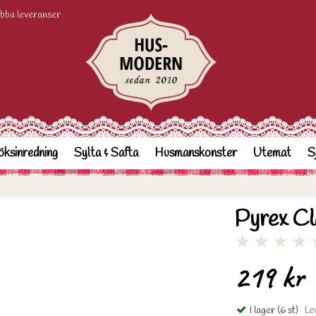
bba leveranser
ksinredning
Sylta & Safta
Husmanskonster
Utemat
S
Pyrex Cla
★
★
★
★
219 kr
I lager (6 st)
Lev