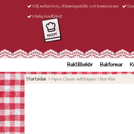
Välj mellan brev, utlämningsställe och hemleverans
Sna
Vänlig kundtjänst
Baktillbehör
Bakformar
Kö
Startsidan
Pyrex Classic måttbägare 1 liter Klar