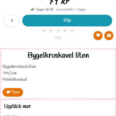
79 kr
I lager (8 st)
Leveranstid: 1-7 dagar
Köp
★
★
★
★
★
7104
Bygelkruskavel liten
Bygelkruskavel liten
7×4,5cm
Polsktillverkad
Tipsa
Upptäck mer