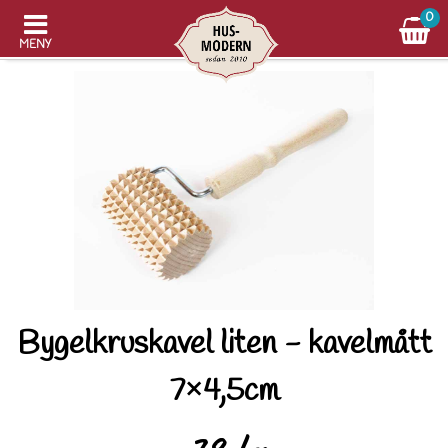
0
MENY
Bygelkruskavel liten - kavelmått
7×4,5cm