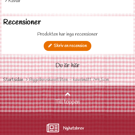
Kavlar
Recensioner
Produkten har inga recensioner
Skriv en recension
Du är här
Startsidan
Bygelkruskavel liten - kavelmått 7×4,5cm
Till toppen
Nyhetsbrev