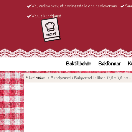
Välj mellan brev, utlämningsställe och hemleverans
Sna
Vänlig kundtjänst
Baktillbehör
Bakformar
Kö
Startsidan
Brödpensel & Bakpensel i silikon 17,8 x 3,8 cm