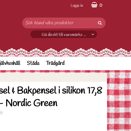
0
Logga in
Gå direkt till varumärke ...
jälvhushåll
Städa
Trädgård
l & Bakpensel i silikon 17,8
 - Nordic Green
★