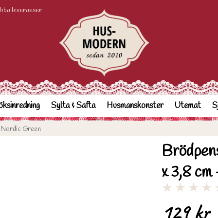
bba leveranser
ksinredning
Sylta & Safta
Husmanskonster
Utemat
S
 - Nordic Green
Brödpense
x 3,8 cm
★
★
★
★
129 kr