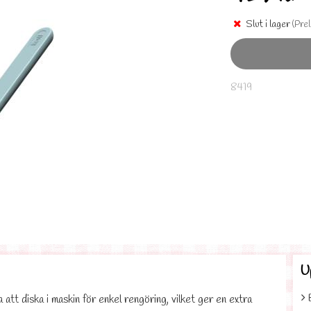
Slut i lager
(Prel
8419
U
att diska i maskin för enkel rengöring, vilket ger en extra