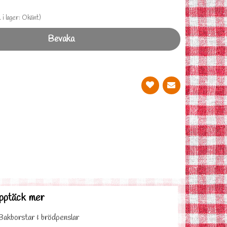
. i lager: Okänt)
Bevaka
pptäck mer
Bakborstar & brödpenslar