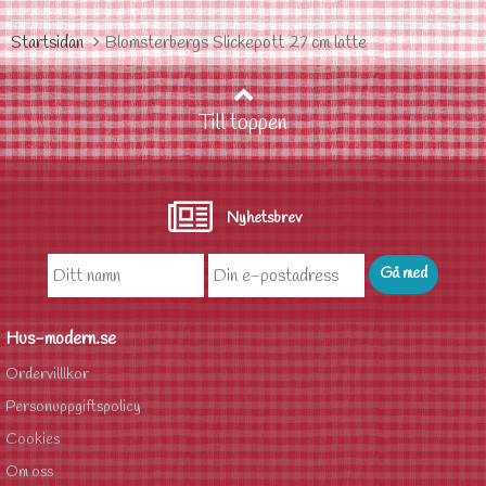
Startsidan
Blomsterbergs Slickepott 27 cm latte
Till toppen
Nyhetsbrev
Hus-modern.se
Ordervilllkor
Personuppgiftspolicy
Cookies
Om oss