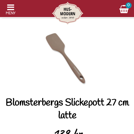
0
MENY
Blomsterbergs Slickepott 27 cm
latte
139 kr