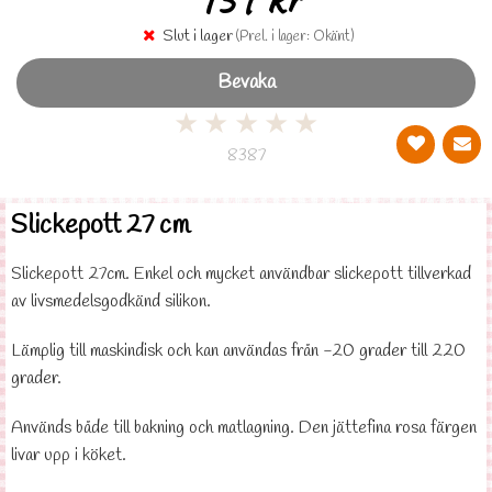
Slut i lager
(Prel. i lager: Okänt)
Bevaka
★
★
★
★
★
8387
Slickepott 27 cm
Slickepott 27cm. Enkel och mycket användbar slickepott tillverkad
av livsmedelsgodkänd silikon.
Lämplig till maskindisk och kan användas från -20 grader till 220
grader.
Används både till bakning och matlagning. Den jättefina rosa färgen
livar upp i köket.