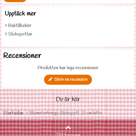
Upptäck mer
Baktillbehör
Slickepottar
Recensioner
Produkten har inga recensioner
Skriv en recension
Du är här
Startsidan
Blomsterbergs Slickepott 21 cm latte
Till toppen