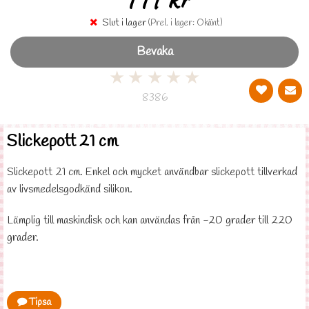
Slut i lager
(Prel. i lager: Okänt)
Bevaka
★
★
★
★
★
8386
Slickepott 21 cm
Slickepott 21 cm. Enkel och mycket användbar slickepott tillverkad
av livsmedelsgodkänd silikon.
Lämplig till maskindisk och kan användas från -20 grader till 220
grader.
Tipsa