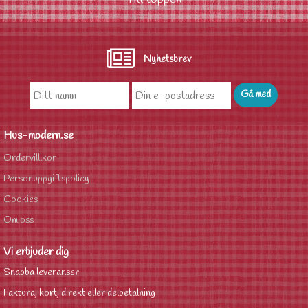
Nyhetsbrev
Hus-modern.se
Ordervilllkor
Personuppgiftspolicy
Cookies
Om oss
Vi erbjuder dig
Snabba leveranser
Faktura, kort, direkt eller delbetalning