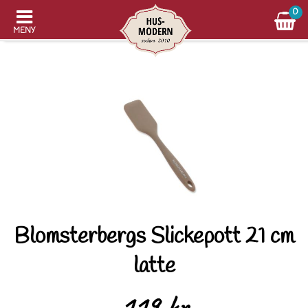
0
MENY
Blomsterbergs Slickepott 21 cm
latte
119 kr